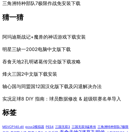
三角洲特种部队7极限作战免安装下载
猜一猜
阿玛迪斯战记+魔兽的神话游戏下载安装
明星三缺一2002电脑中文版下载
吞食天地2孔明诸葛传完全版下载攻略
烽火三国2中文版下载安装
轴心国与同盟国12国汉化版下载及闪退解决办法
实况足球8 DIY 指南：球员数据修改 & 超级联赛名单导入
标签
MSVCP140.dll
pcsx2模拟器
PES4
三国无双3
三国无双5猛将传
三角洲特种部队7极限