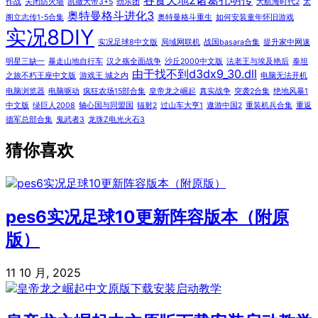
吞食天地2诸葛孔明传
作战
关闭防火墙
凯撒大帝3+5
劲乐团
大航海时代2
太
奥特曼格斗进化3
阁立志传1-5合集
奥特曼格斗重生
如何安装童年怀旧游戏
实况8DIY
实况足球8中文版
局域网联机
战国basara合集
提升家中网速
明星三缺一
暴走山地自行车
汉之殇全面战争
沙丘2000中文版
法老王与埃及艳后
泰坦
由于找不到d3dx9_30.dll
之旅不朽王座中文版
游戏王 城之内
电脑无法开机
电脑浏览器
电脑驱动
疯狂农场15部合集
皇帝龙之崛起
真实战争
突袭2合集
绝地风暴1
中文版
绿巨人2008
轴心国与同盟国
辐射2
过山车大亨1
遨游中国2
重装机兵合集
重返
德军总部合集
鬼武者3
龙珠Z电光火石3
猜你喜欢
pes6实况足球10更新阵容版本（附原
版）
11 10 月, 2025