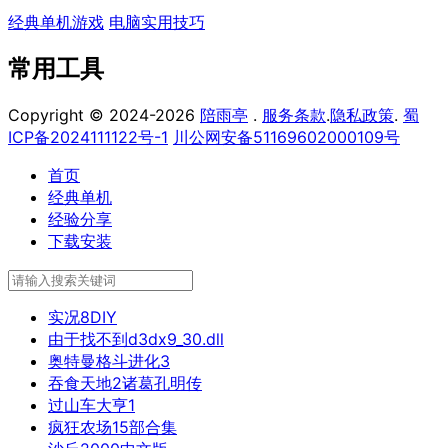
经典单机游戏
电脑实用技巧
常用工具
Copyright © 2024-2026
陪雨亭
.
服务条款
.
隐私政策
.
蜀
ICP备2024111122号-1
川公网安备51169602000109号
首页
经典单机
经验分享
下载安装
实况8DIY
由于找不到d3dx9_30.dll
奥特曼格斗进化3
吞食天地2诸葛孔明传
过山车大亨1
疯狂农场15部合集