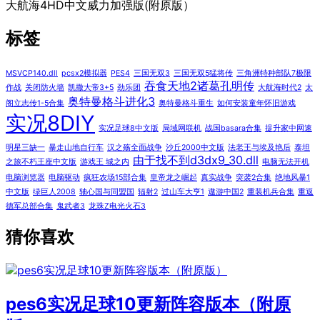
大航海4HD中文威力加强版(附原版）
标签
MSVCP140.dll
pcsx2模拟器
PES4
三国无双3
三国无双5猛将传
三角洲特种部队7极限
吞食天地2诸葛孔明传
作战
关闭防火墙
凯撒大帝3+5
劲乐团
大航海时代2
太
奥特曼格斗进化3
阁立志传1-5合集
奥特曼格斗重生
如何安装童年怀旧游戏
实况8DIY
实况足球8中文版
局域网联机
战国basara合集
提升家中网速
明星三缺一
暴走山地自行车
汉之殇全面战争
沙丘2000中文版
法老王与埃及艳后
泰坦
由于找不到d3dx9_30.dll
之旅不朽王座中文版
游戏王 城之内
电脑无法开机
电脑浏览器
电脑驱动
疯狂农场15部合集
皇帝龙之崛起
真实战争
突袭2合集
绝地风暴1
中文版
绿巨人2008
轴心国与同盟国
辐射2
过山车大亨1
遨游中国2
重装机兵合集
重返
德军总部合集
鬼武者3
龙珠Z电光火石3
猜你喜欢
pes6实况足球10更新阵容版本（附原