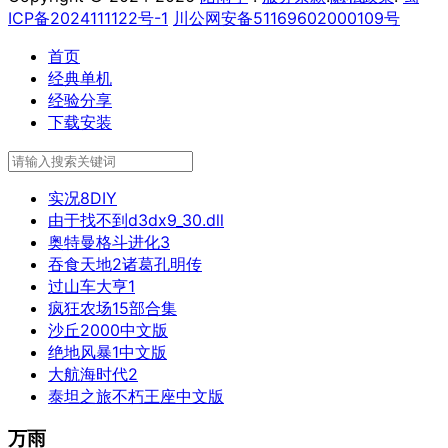
ICP备2024111122号-1
川公网安备51169602000109号
首页
经典单机
经验分享
下载安装
实况8DIY
由于找不到d3dx9_30.dll
奥特曼格斗进化3
吞食天地2诸葛孔明传
过山车大亨1
疯狂农场15部合集
沙丘2000中文版
绝地风暴1中文版
大航海时代2
泰坦之旅不朽王座中文版
万雨