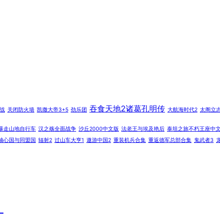
吞食天地2诸葛孔明传
战
关闭防火墙
凯撒大帝3+5
劲乐团
大航海时代2
太阁立志
暴走山地自行车
汉之殇全面战争
沙丘2000中文版
法老王与埃及艳后
泰坦之旅不朽王座中
轴心国与同盟国
辐射2
过山车大亨1
遨游中国2
重装机兵合集
重返德军总部合集
鬼武者3
）