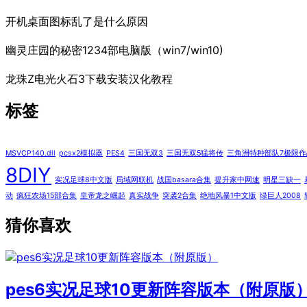
开机桌面图标乱了是什么原因
幽灵庄园的秘密1234部电脑版（win7/win10)
龙珠Z电光火石3下载安装汉化教程
标签
MSVCP140.dll
pcsx2模拟器
PES4
三国无双3
三国无双5猛将传
三角洲特种部队7极限作
8DIY
实况足球8中文版
局域网联机
战国basara合集
提升家中网速
明星三缺一
动
疯狂农场15部合集
皇帝龙之崛起
真实战争
突袭2合集
绝地风暴1中文版
绿巨人2008
猜你喜欢
pes6实况足球10更新阵容版本（附原版