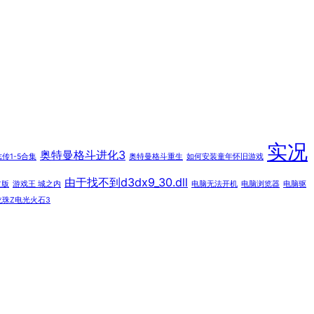
实况
奥特曼格斗进化3
传1-5合集
奥特曼格斗重生
如何安装童年怀旧游戏
由于找不到d3dx9_30.dll
文版
游戏王 城之内
电脑无法开机
电脑浏览器
电脑驱
龙珠Z电光火石3