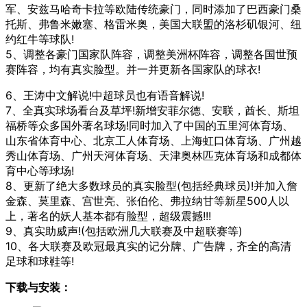
军、安兹马哈奇卡拉等欧陆传统豪门，同时添加了巴西豪门桑
托斯、弗鲁米嫩塞、格雷米奥，美国大联盟的洛杉矶银河、纽
约红牛等球队!
5、调整各豪门国家队阵容，调整美洲杯阵容，调整各国世预
赛阵容，均有真实脸型。并一并更新各国家队的球衣!
6、王涛中文解说!中超球员也有语音解说!
7、全真实球场看台及草坪!新增安菲尔德、安联，酋长、斯坦
福桥等众多国外著名球场!同时加入了中国的五里河体育场、
山东省体育中心、北京工人体育场、上海虹口体育场、广州越
秀山体育场、广州天河体育场、天津奥林匹克体育场和成都体
育中心等球场!
8、更新了绝大多数球员的真实脸型(包括经典球员)!并加入詹
金森、莫里森、宫世亮、张伯伦、弗拉纳甘等新星500人以
上，著名的妖人基本都有脸型，超级震撼!!!
9、真实助威声!(包括欧洲几大联赛及中超联赛等)
10、各大联赛及欧冠最真实的记分牌、广告牌，齐全的高清
足球和球鞋等!
下载与安装：