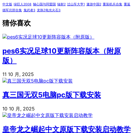
中文版
绿巨人2008
轴心国与同盟国
辐射2
过山车大亨1
遨游中国2
重装机兵合集
重返
德军总部合集
鬼武者3
龙珠Z电光火石3
猜你喜欢
pes6实况足球10更新阵容版本（附原
版）
11 10 月, 2025
真三国无双5电脑pc版下载安装
10 10 月, 2025
皇帝龙之崛起中文原版下载安装启动教学