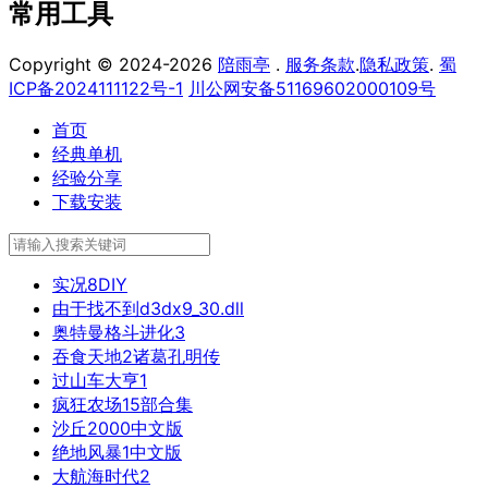
常用工具
Copyright © 2024-2026
陪雨亭
.
服务条款
.
隐私政策
.
蜀
ICP备2024111122号-1
川公网安备51169602000109号
首页
经典单机
经验分享
下载安装
实况8DIY
由于找不到d3dx9_30.dll
奥特曼格斗进化3
吞食天地2诸葛孔明传
过山车大亨1
疯狂农场15部合集
沙丘2000中文版
绝地风暴1中文版
大航海时代2