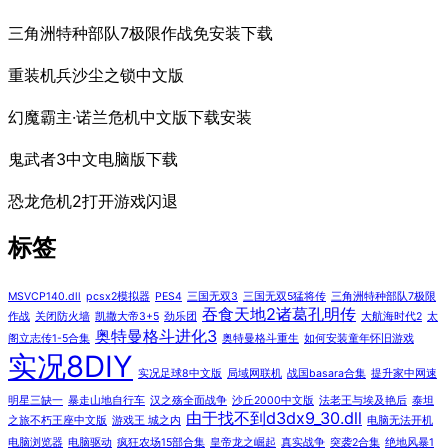
三角洲特种部队7极限作战免安装下载
重装机兵沙尘之锁中文版
幻魔霸主·诺兰危机中文版下载安装
鬼武者3中文电脑版下载
恐龙危机2打开游戏闪退
标签
MSVCP140.dll
pcsx2模拟器
PES4
三国无双3
三国无双5猛将传
三角洲特种部队7极限
吞食天地2诸葛孔明传
作战
关闭防火墙
凯撒大帝3+5
劲乐团
大航海时代2
太
奥特曼格斗进化3
阁立志传1-5合集
奥特曼格斗重生
如何安装童年怀旧游戏
实况8DIY
实况足球8中文版
局域网联机
战国basara合集
提升家中网速
明星三缺一
暴走山地自行车
汉之殇全面战争
沙丘2000中文版
法老王与埃及艳后
泰坦
由于找不到d3dx9_30.dll
之旅不朽王座中文版
游戏王 城之内
电脑无法开机
电脑浏览器
电脑驱动
疯狂农场15部合集
皇帝龙之崛起
真实战争
突袭2合集
绝地风暴1