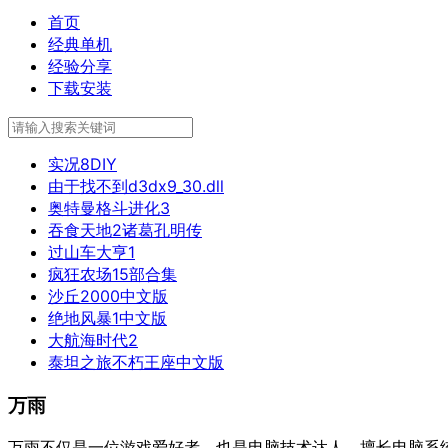
首页
经典单机
经验分享
下载安装
实况8DIY
由于找不到d3dx9_30.dll
奥特曼格斗进化3
吞食天地2诸葛孔明传
过山车大亨1
疯狂农场15部合集
沙丘2000中文版
绝地风暴1中文版
大航海时代2
泰坦之旅不朽王座中文版
万雨
万雨不仅是一位游戏爱好者，也是电脑技术达人，擅长电脑系