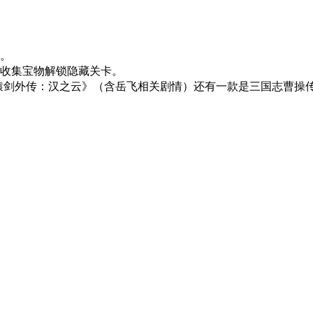
。
收集宝物解锁隐藏关卡。
辕剑外传：汉之云》（含岳飞相关剧情）还有一款是三国志曹操传