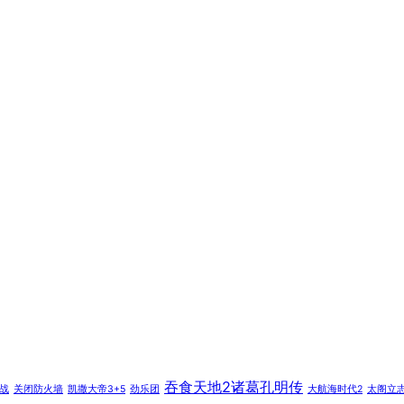
吞食天地2诸葛孔明传
战
关闭防火墙
凯撒大帝3+5
劲乐团
大航海时代2
太阁立志