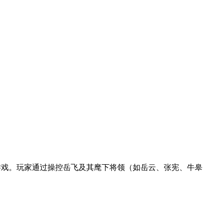
游戏。玩家通过操控岳飞及其麾下将领（如岳云、张宪、牛皋