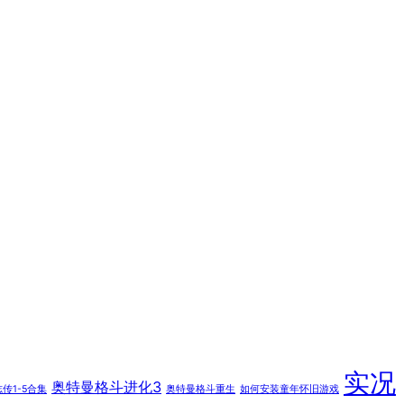
实况
奥特曼格斗进化3
传1-5合集
奥特曼格斗重生
如何安装童年怀旧游戏