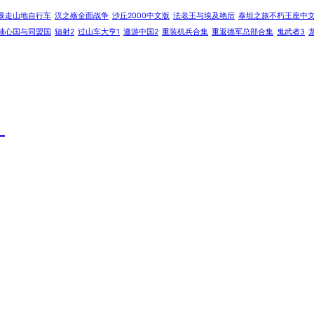
暴走山地自行车
汉之殇全面战争
沙丘2000中文版
法老王与埃及艳后
泰坦之旅不朽王座中
轴心国与同盟国
辐射2
过山车大亨1
遨游中国2
重装机兵合集
重返德军总部合集
鬼武者3
）