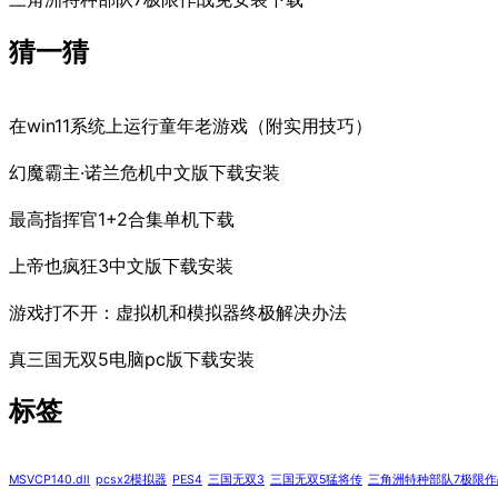
猜一猜
在win11系统上运行童年老游戏（附实用技巧）
幻魔霸主·诺兰危机中文版下载安装
最高指挥官1+2合集单机下载
上帝也疯狂3中文版下载安装
游戏打不开：虚拟机和模拟器终极解决办法
真三国无双5电脑pc版下载安装
标签
MSVCP140.dll
pcsx2模拟器
PES4
三国无双3
三国无双5猛将传
三角洲特种部队7极限作