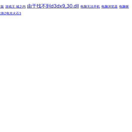
由于找不到d3dx9_30.dll
文版
游戏王 城之内
电脑无法开机
电脑浏览器
电脑驱
龙珠Z电光火石3