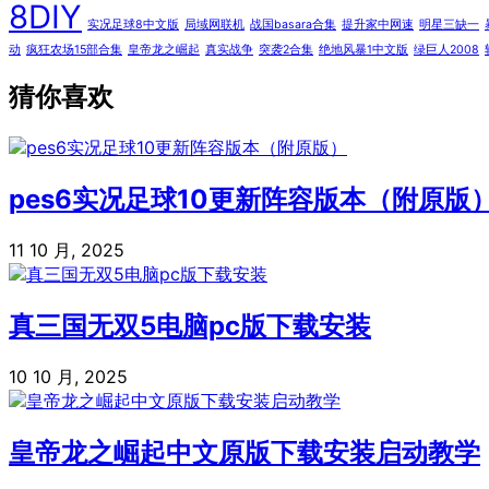
8DIY
实况足球8中文版
局域网联机
战国basara合集
提升家中网速
明星三缺一
动
疯狂农场15部合集
皇帝龙之崛起
真实战争
突袭2合集
绝地风暴1中文版
绿巨人2008
猜你喜欢
pes6实况足球10更新阵容版本（附原版
11 10 月, 2025
真三国无双5电脑pc版下载安装
10 10 月, 2025
皇帝龙之崛起中文原版下载安装启动教学