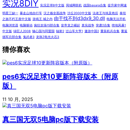
实况8DIY
实况足球8中文版
局域网联机
战国basara合集
提升家中网速
明星三缺一
暴走山地自行车
汉之殇全面战争
沙丘2000中文版
法老王与埃及艳后
泰坦
由于找不到d3dx9_30.dll
之旅不朽王座中文版
游戏王 城之内
电脑无法开机
电脑浏览器
电脑驱动
疯狂农场15部合集
皇帝龙之崛起
真实战争
突袭2合集
绝地风暴1
中文版
绿巨人2008
轴心国与同盟国
辐射2
过山车大亨1
遨游中国2
重装机兵合集
重返
德军总部合集
鬼武者3
龙珠Z电光火石3
猜你喜欢
pes6实况足球10更新阵容版本（附原
版）
11 10 月, 2025
真三国无双5电脑pc版下载安装