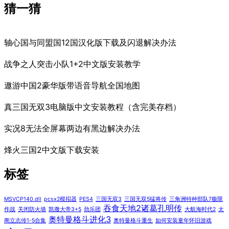
猜一猜
轴心国与同盟国12国汉化版下载及闪退解决办法
战争之人突击小队1+2中文版安装教学
遨游中国2豪华版带语音导航全国地图
真三国无双3电脑版中文安装教程（含完美存档）
实况8无法全屏幕两边有黑边解决办法
烽火三国2中文版下载安装
标签
MSVCP140.dll
pcsx2模拟器
PES4
三国无双3
三国无双5猛将传
三角洲特种部队7极限
吞食天地2诸葛孔明传
作战
关闭防火墙
凯撒大帝3+5
劲乐团
大航海时代2
太
奥特曼格斗进化3
阁立志传1-5合集
奥特曼格斗重生
如何安装童年怀旧游戏