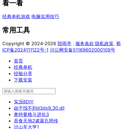
看一看
经典单机游戏
电脑实用技巧
常用工具
Copyright © 2024-2026
陪雨亭
.
服务条款
.
隐私政策
.
蜀
ICP备2024111122号-1
川公网安备51169602000109号
首页
经典单机
经验分享
下载安装
实况8DIY
由于找不到d3dx9_30.dll
奥特曼格斗进化3
吞食天地2诸葛孔明传
过山车大亨1