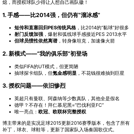
熄，而授权球队少得让人想自己画队徽！
1. 手感——比2014强，但仍有“溜冰感”
短传和直塞回归PES传统风格
，比2014的“黏球”好很多
射门反馈加强
，爆射和弧线球手感接近PES 2013水平
但球员惯性依然离谱
，转身像坦克，加速像火箭
2. 新模式——“我的俱乐部”初登场
类似FIFA的UT模式，但更简陋
抽球探卡组队，但
氪金感明显
，不花钱很难抽到巨星
3. 授权问题——依旧惨烈
英超只有曼联、阿森纳等少数真队，其他全是假名
德甲？不存在！拜仁慕尼黑=“巴伐利亚FC”
唯一亮点：
欧冠、欧联杯完整授权
博主带来的是实况足球2015更新2016赛季版本，包含了所有
补丁，球衣、球鞋等，更新了国家队入场奏国歌仪式。