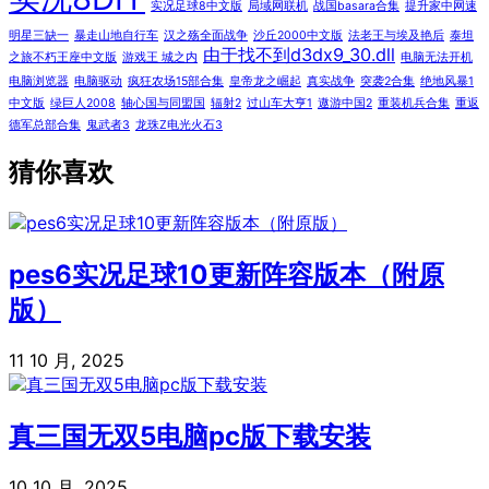
实况足球8中文版
局域网联机
战国basara合集
提升家中网速
明星三缺一
暴走山地自行车
汉之殇全面战争
沙丘2000中文版
法老王与埃及艳后
泰坦
由于找不到d3dx9_30.dll
之旅不朽王座中文版
游戏王 城之内
电脑无法开机
电脑浏览器
电脑驱动
疯狂农场15部合集
皇帝龙之崛起
真实战争
突袭2合集
绝地风暴1
中文版
绿巨人2008
轴心国与同盟国
辐射2
过山车大亨1
遨游中国2
重装机兵合集
重返
德军总部合集
鬼武者3
龙珠Z电光火石3
猜你喜欢
pes6实况足球10更新阵容版本（附原
版）
11 10 月, 2025
真三国无双5电脑pc版下载安装
10 10 月, 2025