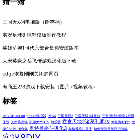
猜一猜
三国无双4电脑版（附存档）
实况足球8 球鞋模板制作教程
英雄萨姆1-4代六部合集免安装版本
大宋英豪之岳飞传游戏汉化版下载
edge恢复刚刚关闭的网页
海商王2/3游戏下载安装（图片+视频教程）
标签
MSVCP140.dll
pcsx2模拟器
PES4
三国无双3
三国无双5猛将传
三角洲特种部队7极限
吞食天地2诸葛孔明传
作战
关闭防火墙
凯撒大帝3+5
劲乐团
大航海时代2
太
奥特曼格斗进化3
阁立志传1-5合集
奥特曼格斗重生
如何安装童年怀旧游戏
实况8DIY