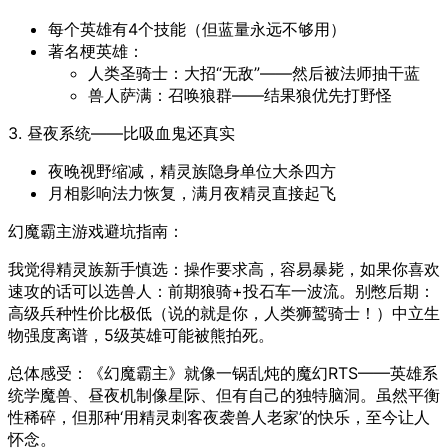
每个英雄有4个技能（但蓝量永远不够用）
著名梗英雄：
人类圣骑士：大招“无敌”——然后被法师抽干蓝
兽人萨满：召唤狼群——结果狼优先打野怪
3. 昼夜系统——比吸血鬼还真实
夜晚视野缩减，精灵族隐身单位大杀四方
月相影响法力恢复，满月夜精灵直接起飞
幻魔霸主游戏避坑指南：
我觉得精灵族新手慎选：操作要求高，容易暴毙，如果你喜欢
速攻的话可以选兽人：前期狼骑+投石车一波流。别憋后期：
高级兵种性价比极低（说的就是你，人类狮鹫骑士！）中立生
物强度离谱，5级英雄可能被熊拍死。
总体感受：《幻魔霸主》就像一锅乱炖的魔幻RTS——英雄系
统学魔兽、昼夜机制像星际、但有自己的独特脑洞。虽然平衡
性稀碎，但那种‘用精灵刺客夜袭兽人老家’的快乐，至今让人
怀念。