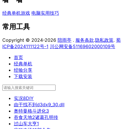
经典单机游戏
电脑实用技巧
常用工具
Copyright © 2024-2026
陪雨亭
.
服务条款
.
隐私政策
.
蜀
ICP备2024111122号-1
川公网安备51169602000109号
首页
经典单机
经验分享
下载安装
实况8DIY
由于找不到d3dx9_30.dll
奥特曼格斗进化3
吞食天地2诸葛孔明传
过山车大亨1