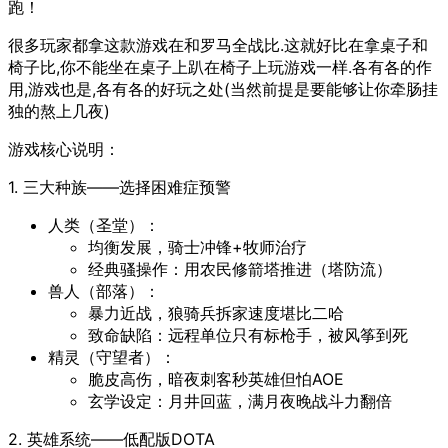
跑！
很多玩家都拿这款游戏在和罗马全战比.这就好比在拿桌子和
椅子比,你不能坐在桌子上趴在椅子上玩游戏一样.各有各的作
用,游戏也是,各有各的好玩之处(当然前提是要能够让你牵肠挂
独的熬上几夜)
游戏核心说明：
1. 三大种族——选择困难症预警
人类（圣堂）：
均衡发展，骑士冲锋+牧师治疗
经典骚操作：用农民修箭塔推进（塔防流）
兽人（部落）：
暴力近战，狼骑兵拆家速度堪比二哈
致命缺陷：远程单位只有标枪手，被风筝到死
精灵（守望者）：
脆皮高伤，暗夜刺客秒英雄但怕AOE
玄学设定：月井回蓝，满月夜晚战斗力翻倍
2. 英雄系统——低配版DOTA