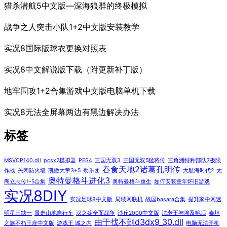
猎杀潜航5中文版—深海狼群的终极模拟
战争之人突击小队1+2中文版安装教学
实况8国际版球衣更换对照表
实况8中文解说版下载（附更新补丁版）
地牢围攻1+2合集游戏中文版电脑单机下载
实况8无法全屏幕两边有黑边解决办法
标签
MSVCP140.dll
pcsx2模拟器
PES4
三国无双3
三国无双5猛将传
三角洲特种部队7极限
吞食天地2诸葛孔明传
作战
关闭防火墙
凯撒大帝3+5
劲乐团
大航海时代2
太
奥特曼格斗进化3
阁立志传1-5合集
奥特曼格斗重生
如何安装童年怀旧游戏
实况8DIY
实况足球8中文版
局域网联机
战国basara合集
提升家中网速
明星三缺一
暴走山地自行车
汉之殇全面战争
沙丘2000中文版
法老王与埃及艳后
泰坦
由于找不到d3dx9_30.dll
之旅不朽王座中文版
游戏王 城之内
电脑无法开机