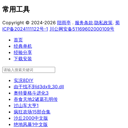
常用工具
Copyright © 2024-2026
陪雨亭
.
服务条款
.
隐私政策
.
蜀
ICP备2024111122号-1
川公网安备51169602000109号
首页
经典单机
经验分享
下载安装
实况8DIY
由于找不到d3dx9_30.dll
奥特曼格斗进化3
吞食天地2诸葛孔明传
过山车大亨1
疯狂农场15部合集
沙丘2000中文版
绝地风暴1中文版