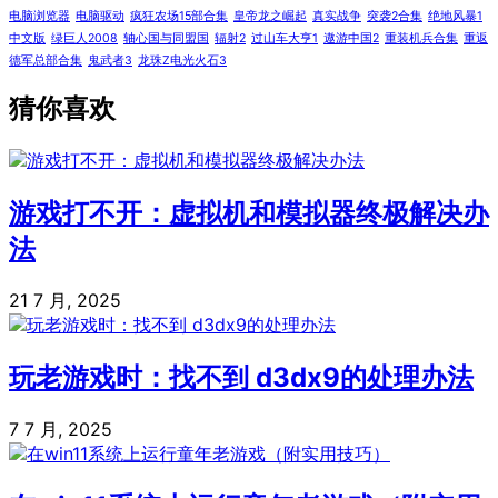
电脑浏览器
电脑驱动
疯狂农场15部合集
皇帝龙之崛起
真实战争
突袭2合集
绝地风暴1
中文版
绿巨人2008
轴心国与同盟国
辐射2
过山车大亨1
遨游中国2
重装机兵合集
重返
德军总部合集
鬼武者3
龙珠Z电光火石3
猜你喜欢
游戏打不开：虚拟机和模拟器终极解决办
法
21 7 月, 2025
玩老游戏时：找不到 d3dx9的处理办法
7 7 月, 2025