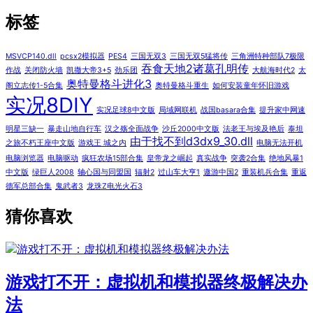
标签
MSVCP140.dll
pcsx2模拟器
PES4
三国无双3
三国无双5猛将传
三角洲特种部队7极限
吞食天地2诸葛孔明传
作战
关闭防火墙
凯撒大帝3+5
劲乐团
大航海时代2
太
奥特曼格斗进化3
阁立志传1-5合集
奥特曼格斗重生
如何安装童年怀旧游戏
实况8DIY
实况足球8中文版
局域网联机
战国basara合集
提升家中网速
明星三缺一
暴走山地自行车
汉之殇全面战争
沙丘2000中文版
法老王与埃及艳后
泰坦
由于找不到d3dx9_30.dll
之旅不朽王座中文版
游戏王 城之内
电脑无法开机
电脑浏览器
电脑驱动
疯狂农场15部合集
皇帝龙之崛起
真实战争
突袭2合集
绝地风暴1
中文版
绿巨人2008
轴心国与同盟国
辐射2
过山车大亨1
遨游中国2
重装机兵合集
重返
德军总部合集
鬼武者3
龙珠Z电光火石3
猜你喜欢
游戏打不开：虚拟机和模拟器终极解决办
法